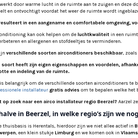
werkt door warme lucht in de ruimte aan te zuigen en deze do
elt en ontvochtigt voordat het weer de ruimte wordt ingeblaz
 resulteert in een aangename en comfortabele omgeving, vo
conditioning kan ook helpen om de
luchtkwaliteit
in een ruimt
erbeteren en allergenen en stofdeeltjes te verminderen.
ijn
verschillende soorten airconditioners beschikbaar
, zoal
e soort heeft zijn eigen eigenschappen en voordelen, afhank
tte en indeling van de ruimte.
is belangrijk om de verschillende soorten airconditioners te 
essionele installateur
gratis advies
om te bepalen welke het b
t op zoek naar een airco installateur regio Beerzel?
Aarzel z
halve in Beerzel, in welke regio’s zijn we 
 thuisbasis is Herentals, hierdoor zijn we niet allee actief in
B
werpen
, een klein stukje
Limburg
en we komen ook in
Vlaams