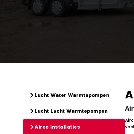
A
Lucht Water Warmtepompen
Ai
Lucht Lucht Warmtepompen
Air
Airco installaties
voc