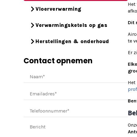
Het 
Vloerverwarming
afko
Dit
Verwarmingsketels op gas
Air
te v
Herstellingen & onderhoud
Er z
Contact opnemen
Elk
groo
Het 
prof
Ben
Be
Onze
Ant