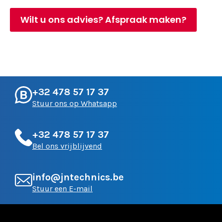
Wilt u ons advies? Afspraak maken?
+32 478 57 17 37
Stuur ons op Whatsapp
+32 478 57 17 37
Bel ons vrijblijvend
info@jntechnics.be
Stuur een E-mail