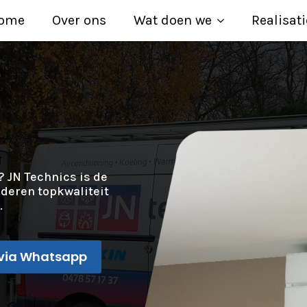
ome
Over ons
Wat doen we
Realisati
? JN Technics is de
nderen topkwaliteit
.
via Whatsapp