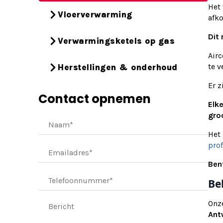
Het 
Vloerverwarming
afko
Dit
Verwarmingsketels op gas
Air
te v
Herstellingen & onderhoud
Er z
Contact opnemen
Elk
groo
Het 
prof
Ben
Be
Onze
Ant