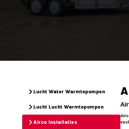
A
Lucht Water Warmtepompen
Ai
Lucht Lucht Warmtepompen
Air
Airco installaties
voc