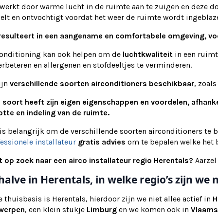
werkt door warme lucht in de ruimte aan te zuigen en deze do
elt en ontvochtigt voordat het weer de ruimte wordt ingeblaz
 resulteert in een aangename en comfortabele omgeving, vo
conditioning kan ook helpen om de
luchtkwaliteit
in een ruimt
erbeteren en allergenen en stofdeeltjes te verminderen.
ijn
verschillende soorten airconditioners beschikbaar
, zoal
e soort heeft zijn eigen eigenschappen en voordelen, afhank
tte en indeling van de ruimte.
is belangrijk om de verschillende soorten airconditioners te 
essionele installateur
gratis advies
om te bepalen welke het b
t op zoek naar een airco installateur regio Herentals?
Aarzel
halve in Herentals, in welke regio’s zijn w
 thuisbasis is Herentals, hierdoor zijn we niet allee actief in
H
werpen
, een klein stukje
Limburg
en we komen ook in
Vlaams