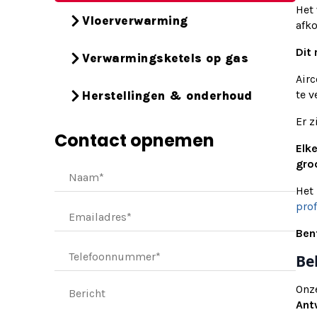
Het 
Vloerverwarming
afko
Dit
Verwarmingsketels op gas
Air
te v
Herstellingen & onderhoud
Er z
Contact opnemen
Elk
groo
Het 
prof
Ben
Be
Onze
Ant