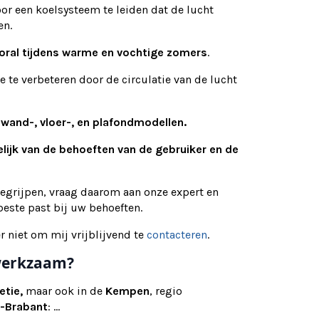
or een koelsysteem te leiden dat de lucht
en.
oral tijdens warme en vochtige zomers
.
e te verbeteren door de circulatie van de lucht
s
wand-, vloer-, en plafondmodellen.
elijk van de behoeften van de gebruiker en de
begrijpen, vraag daarom aan onze expert en
este past bij uw behoeften.
r niet om mij vrijblijvend te
contacteren
.
g werkzaam?
etie,
maar ook in de
Kempen
, regio
-Brabant
: ...