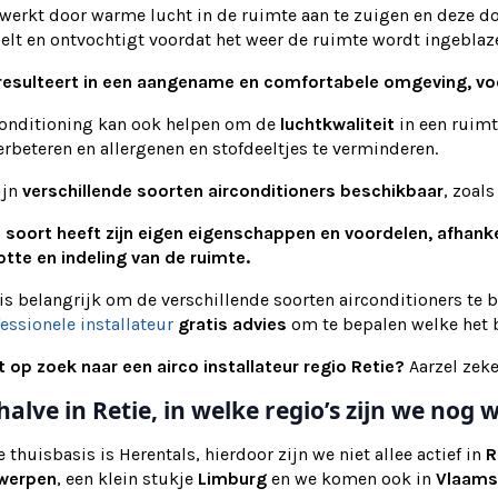
werkt door warme lucht in de ruimte aan te zuigen en deze do
elt en ontvochtigt voordat het weer de ruimte wordt ingeblaz
 resulteert in een aangename en comfortabele omgeving, vo
conditioning kan ook helpen om de
luchtkwaliteit
in een ruimt
erbeteren en allergenen en stofdeeltjes te verminderen.
ijn
verschillende soorten airconditioners beschikbaar
, zoal
e soort heeft zijn eigen eigenschappen en voordelen, afhank
tte en indeling van de ruimte.
is belangrijk om de verschillende soorten airconditioners te 
essionele installateur
gratis advies
om te bepalen welke het b
t op zoek naar een airco installateur regio Retie?
Aarzel zeke
halve in Retie, in welke regio’s zijn we no
 thuisbasis is Herentals, hierdoor zijn we niet allee actief in
R
werpen
, een klein stukje
Limburg
en we komen ook in
Vlaams