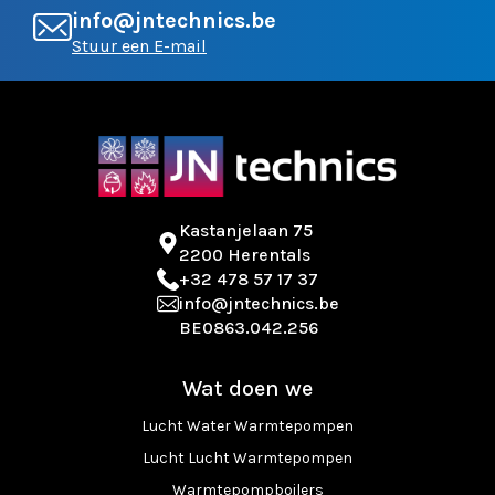
info@jntechnics.be
Stuur een E-mail
Kastanjelaan 75
2200 Herentals
+32 478 57 17 37
info@jntechnics.be
BE0863.042.256
Wat doen we
Lucht Water Warmtepompen
Lucht Lucht Warmtepompen
Warmtepompboilers