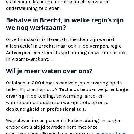
staat voor u klaar om u professionele service en
ondersteuning te bieden.
Behalve in Brecht, in welke regio’s zijn
we nog werkzaam?
Onze thuisbasis is Herentals, hierdoor zijn we niet
alleen actief in
Brecht,
maar ook
in de
Kempen
, regio
Antwerpen
, een klein stukje
Limburg
en we komen ook
in
Vlaams-Brabant
: ...
Wil je meer weten over ons?
Ontstaan in
2004
met reeds vele jaren ervaring op de
teller. Bij chauffagist
JN Technics
hebben we
jarenlange
ervaring
in de koeling, verwarming, airco- en
warmtepompindustrie en we zijn trots op onze
deskundigheid en professionaliteit
.
We geloven in een persoonlijke benadering en zorgen
ervoor dat u altijd tevreden bent met onze
dienstverlening. Bewijs hiervan zijn onze
vele positieve