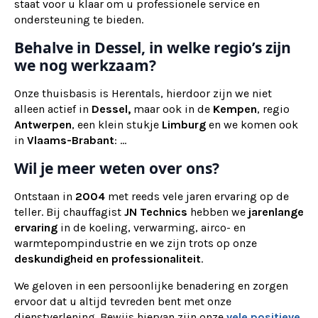
staat voor u klaar om u professionele service en
ondersteuning te bieden.
Behalve in Dessel, in welke regio’s zijn
we nog werkzaam?
Onze thuisbasis is Herentals, hierdoor zijn we niet
alleen actief in
Dessel,
maar ook
in de
Kempen
, regio
Antwerpen
, een klein stukje
Limburg
en we komen ook
in
Vlaams-Brabant
: ...
Wil je meer weten over ons?
Ontstaan in
2004
met reeds vele jaren ervaring op de
teller. Bij chauffagist
JN Technics
hebben we
jarenlange
ervaring
in de koeling, verwarming, airco- en
warmtepompindustrie en we zijn trots op onze
deskundigheid en professionaliteit
.
We geloven in een persoonlijke benadering en zorgen
ervoor dat u altijd tevreden bent met onze
dienstverlening. Bewijs hiervan zijn onze
vele positieve