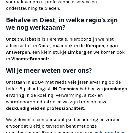
voor u klaar om u professionele service en
ondersteuning te bieden.
Behalve in Diest, in welke regio’s zijn
we nog werkzaam?
Onze thuisbasis is Herentals, hierdoor zijn we niet
alleen actief in
Diest,
maar ook
in de
Kempen
, regio
Antwerpen
, een klein stukje
Limburg
en we komen ook
in
Vlaams-Brabant
: ...
Wil je meer weten over ons?
Ontstaan in
2004
met reeds vele jaren ervaring op de
teller. Bij chauffagist
JN Technics
hebben we
jarenlange
ervaring
in de koeling, verwarming, airco- en
warmtepompindustrie en we zijn trots op onze
deskundigheid en professionaliteit
.
We geloven in een persoonlijke benadering en zorgen
ervoor dat u altijd tevreden bent met onze
dienstverlening. Bewijs hiervan zijn onze
vele positieve