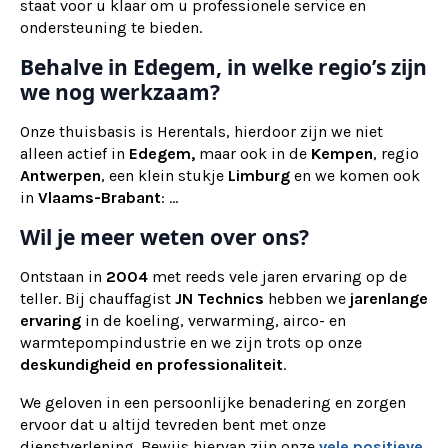
staat voor u klaar om u professionele service en
ondersteuning te bieden.
Behalve in Edegem, in welke regio’s zijn
we nog werkzaam?
Onze thuisbasis is Herentals, hierdoor zijn we niet
alleen actief in
Edegem,
maar ook
in de
Kempen
, regio
Antwerpen
, een klein stukje
Limburg
en we komen ook
in
Vlaams-Brabant
: ...
Wil je meer weten over ons?
Ontstaan in
2004
met reeds vele jaren ervaring op de
teller. Bij chauffagist
JN Technics
hebben we
jarenlange
ervaring
in de koeling, verwarming, airco- en
warmtepompindustrie en we zijn trots op onze
deskundigheid en professionaliteit
.
We geloven in een persoonlijke benadering en zorgen
ervoor dat u altijd tevreden bent met onze
dienstverlening. Bewijs hiervan zijn onze
vele positieve