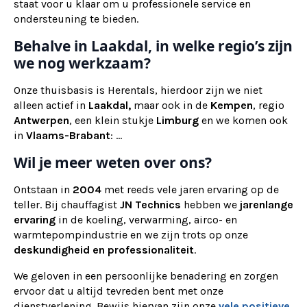
staat voor u klaar om u professionele service en
ondersteuning te bieden.
Behalve in Laakdal, in welke regio’s zijn
we nog werkzaam?
Onze thuisbasis is Herentals, hierdoor zijn we niet
alleen actief in
Laakdal,
maar ook
in de
Kempen
, regio
Antwerpen
, een klein stukje
Limburg
en we komen ook
in
Vlaams-Brabant
: ...
Wil je meer weten over ons?
Ontstaan in
2004
met reeds vele jaren ervaring op de
teller. Bij chauffagist
JN Technics
hebben we
jarenlange
ervaring
in de koeling, verwarming, airco- en
warmtepompindustrie en we zijn trots op onze
deskundigheid en professionaliteit
.
We geloven in een persoonlijke benadering en zorgen
ervoor dat u altijd tevreden bent met onze
dienstverlening. Bewijs hiervan zijn onze
vele positieve