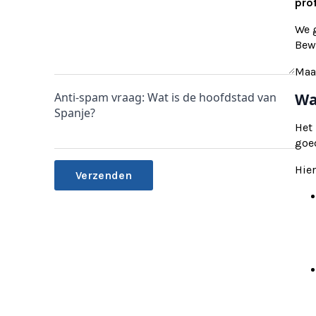
prof
We g
Bewi
Maa
Anti-spam vraag: Wat is de hoofdstad van
Wa
Spanje?
Het
goe
Hier
Alternative: