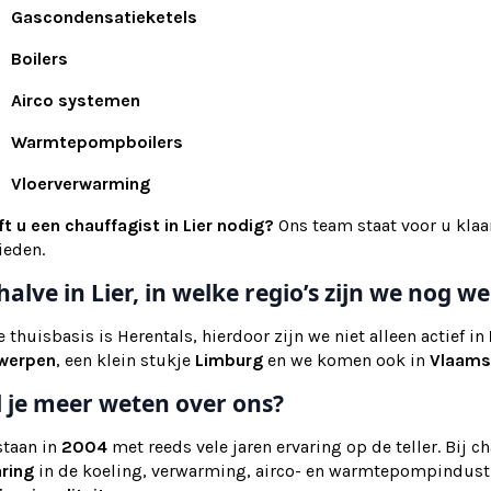
Gascondensatieketels
Boilers
Airco systemen
Warmtepompboilers
Vloerverwarming
t u een chauffagist in Lier nodig?
Ons team staat voor u klaa
ieden.
halve in Lier, in welke regio’s zijn we nog 
 thuisbasis is Herentals, hierdoor zijn we niet alleen actief in
werpen
, een klein stukje
Limburg
en we komen ook in
Vlaams
l je meer weten over ons?
staan in
2004
met reeds vele jaren ervaring op de teller. Bij c
aring
in de koeling, verwarming, airco- en warmtepompindustr