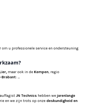
r om u professionele service en ondersteuning
werkzaam?
Lier,
maar ook
in de
Kempen
, regio
-Brabant
: ...
hauffagist
JN Technics
hebben we
jarenlange
ie en we zijn trots op onze
deskundigheid en