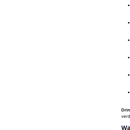
Dri
ver
Wa