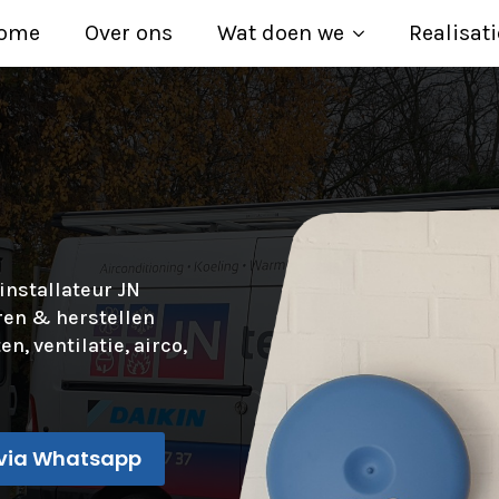
ome
Over ons
Wat doen we
Realisati
installateur JN
ren & herstellen
n, ventilatie, airco,
via Whatsapp