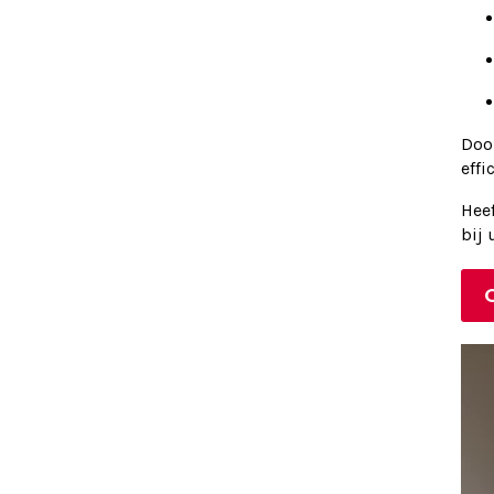
Doo
effi
Hee
bij 