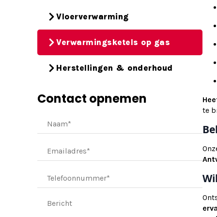
Vloerverwarming
Verwarmingsketels op gas
Herstellingen & onderhoud
Contact opnemen
Heef
te b
Be
Onze
Ant
Wi
Ont
erv