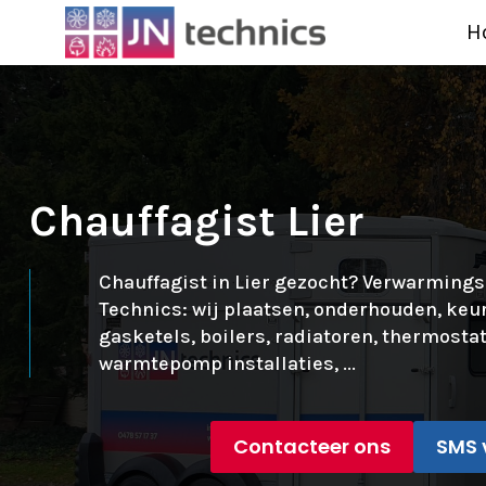
H
Chauffagist Lier
Chauffagist in Lier gezocht? Verwarmings
Technics: wij plaatsen, onderhouden, keu
gasketels, boilers, radiatoren, thermostate
warmtepomp installaties, ...
Contacteer ons
SMS 