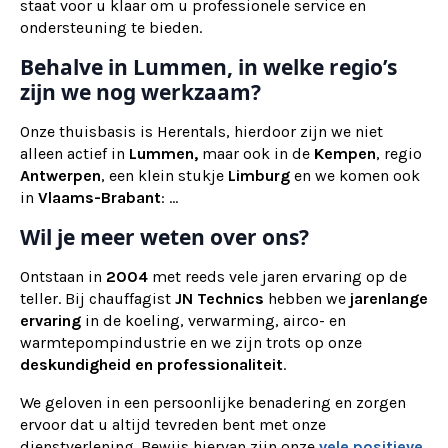
staat voor u klaar om u professionele service en
ondersteuning te bieden.
Behalve in Lummen, in welke regio’s
zijn we nog werkzaam?
Onze thuisbasis is Herentals, hierdoor zijn we niet
alleen actief in
Lummen,
maar ook
in de
Kempen
, regio
Antwerpen
, een klein stukje
Limburg
en we komen ook
in
Vlaams-Brabant
: ...
Wil je meer weten over ons?
Ontstaan in
2004
met reeds vele jaren ervaring op de
teller. Bij chauffagist
JN Technics
hebben we
jarenlange
ervaring
in de koeling, verwarming, airco- en
warmtepompindustrie en we zijn trots op onze
deskundigheid en professionaliteit
.
We geloven in een persoonlijke benadering en zorgen
ervoor dat u altijd tevreden bent met onze
dienstverlening. Bewijs hiervan zijn onze
vele positieve