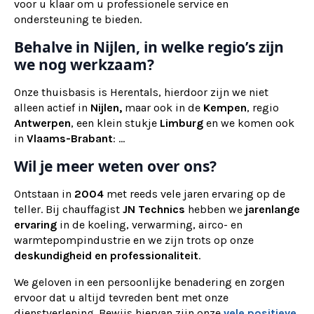
voor u klaar om u professionele service en
ondersteuning te bieden.
Behalve in Nijlen, in welke regio’s zijn
we nog werkzaam?
Onze thuisbasis is Herentals, hierdoor zijn we niet
alleen actief in
Nijlen,
maar ook
in de
Kempen
, regio
Antwerpen
, een klein stukje
Limburg
en we komen ook
in
Vlaams-Brabant
: ...
Wil je meer weten over ons?
Ontstaan in
2004
met reeds vele jaren ervaring op de
teller. Bij chauffagist
JN Technics
hebben we
jarenlange
ervaring
in de koeling, verwarming, airco- en
warmtepompindustrie en we zijn trots op onze
deskundigheid en professionaliteit
.
We geloven in een persoonlijke benadering en zorgen
ervoor dat u altijd tevreden bent met onze
dienstverlening. Bewijs hiervan zijn onze
vele positieve