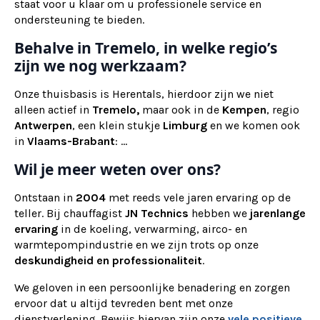
staat voor u klaar om u professionele service en
ondersteuning te bieden.
Behalve in Tremelo, in welke regio’s
zijn we nog werkzaam?
Onze thuisbasis is Herentals, hierdoor zijn we niet
alleen actief in
Tremelo,
maar ook
in de
Kempen
, regio
Antwerpen
, een klein stukje
Limburg
en we komen ook
in
Vlaams-Brabant
: ...
Wil je meer weten over ons?
Ontstaan in
2004
met reeds vele jaren ervaring op de
teller. Bij chauffagist
JN Technics
hebben we
jarenlange
ervaring
in de koeling, verwarming, airco- en
warmtepompindustrie en we zijn trots op onze
deskundigheid en professionaliteit
.
We geloven in een persoonlijke benadering en zorgen
ervoor dat u altijd tevreden bent met onze
dienstverlening. Bewijs hiervan zijn onze
vele positieve