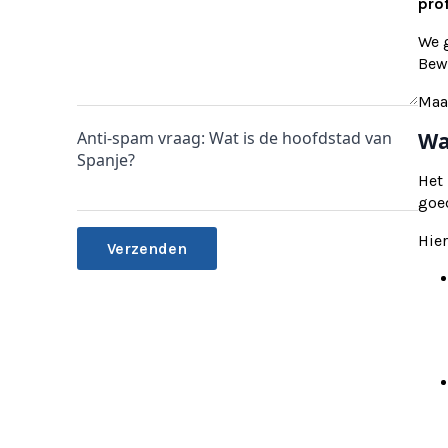
prof
We g
Bewi
Maa
Anti-spam vraag: Wat is de hoofdstad van
Wa
Spanje?
Het
goe
Hier
Alternative: