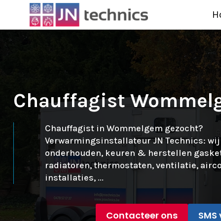
H
Chauffagist Wommel
Chauffagist in Wommelgem gezocht?
Verwarmingsinstallateur JN Technics: wij
onderhouden, keuren & herstellen gaskete
radiatoren, thermostaten, ventilatie, ai
installaties, ...
Contacteer ons
SMS 