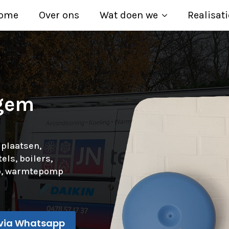
ome
Over ons
Wat doen we
Realisati
gem
 plaatsen,
ls, boilers,
rco, warmtepomp
via Whatsapp