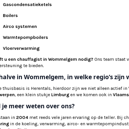
Gascondensatieketels
Boilers
Airco systemen
Warmtepompboilers
Vloerverwarming
ft u een chauffagist in Wommelgem nodig?
Ons team staat v
ersteuning te bieden.
halve in Wommelgem, in welke regio’s zij
 thuisbasis is Herentals, hierdoor zijn we niet alleen actief in
werpen
, een klein stukje
Limburg
en we komen ook in
Vlaams
l je meer weten over ons?
staan in
2004
met reeds vele jaren ervaring op de teller. Bij c
aring
in de koeling, verwarming, airco- en warmtepompindustr