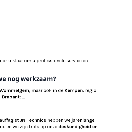
oor u klaar om u professionele service en
n we nog werkzaam?
Wommelgem,
maar ook
in de
Kempen
, regio
-Brabant
: ...
hauffagist
JN Technics
hebben we
jarenlange
ie en we zijn trots op onze
deskundigheid en