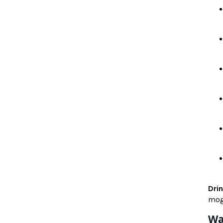
Dri
mog
Wa