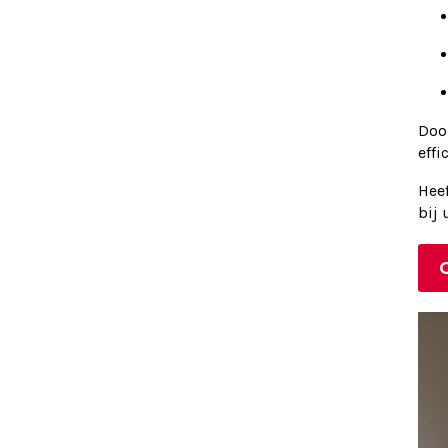
Doo
effi
Hee
bij