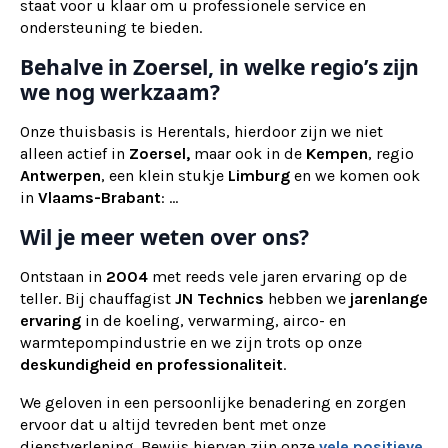
staat voor u klaar om u professionele service en
ondersteuning te bieden.
Behalve in Zoersel, in welke regio’s zijn
we nog werkzaam?
Onze thuisbasis is Herentals, hierdoor zijn we niet
alleen actief in
Zoersel,
maar ook
in de
Kempen
, regio
Antwerpen
, een klein stukje
Limburg
en we komen ook
in
Vlaams-Brabant
: ...
Wil je meer weten over ons?
Ontstaan in
2004
met reeds vele jaren ervaring op de
teller. Bij chauffagist
JN Technics
hebben we
jarenlange
ervaring
in de koeling, verwarming, airco- en
warmtepompindustrie en we zijn trots op onze
deskundigheid en professionaliteit
.
We geloven in een persoonlijke benadering en zorgen
ervoor dat u altijd tevreden bent met onze
dienstverlening. Bewijs hiervan zijn onze
vele positieve