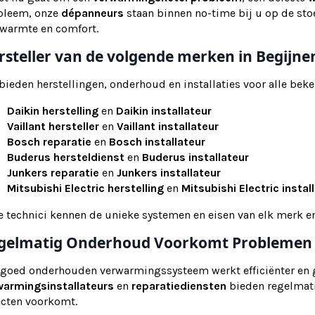
bleem, onze
dépanneurs
staan binnen no-time bij u op de stoe
 warmte en comfort.
rsteller van de volgende merken in Begijne
 bieden herstellingen, onderhoud en installaties voor alle b
Daikin herstelling
en
Daikin installateur
Vaillant hersteller
en
Vaillant installateur
Bosch reparatie
en
Bosch installateur
Buderus hersteldienst
en
Buderus installateur
Junkers reparatie
en
Junkers installateur
Mitsubishi Electric herstelling
en
Mitsubishi Electric instal
e technici kennen de unieke systemen en eisen van elk merk 
gelmatig Onderhoud Voorkomt Problemen
 goed onderhouden verwarmingssysteem werkt efficiënter en 
warmingsinstallateurs
en
reparatiediensten
bieden regelmat
ecten voorkomt.