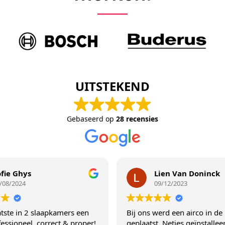
UITSTEKEND
Gebaseerd op
28 recensies
Lien Van Doninck
09/12/2023
 slaapkamers een
Bij ons werd een airco in de living
, correct & proper!
geplaatst. Netjes geïnstalleerd volgen