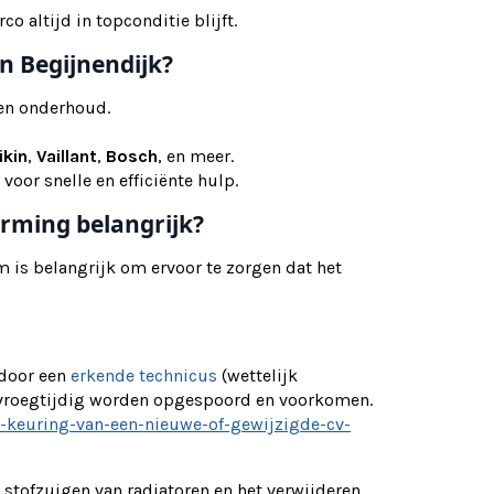
 altijd in topconditie blijft.
n Begijnendijk?
g en onderhoud.
ikin
,
Vaillant
,
Bosch
, en meer.
 voor snelle en efficiënte hulp.
rming belangrijk?
is belangrijk om ervoor te zorgen dat het
 door een
erkende technicus
(wettelijk
 vroegtijdig worden opgespoord en voorkomen.
e-keuring-van-een-nieuwe-of-gewijzigde-cv-
tofzuigen van radiatoren en het verwijderen