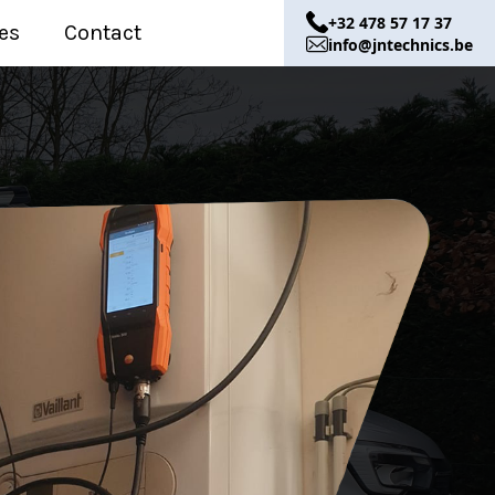
+32 478 57 17 37
es
Contact
info@jntechnics.be