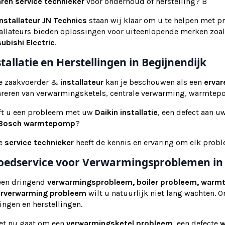
aren service technieker
voor onderhoud of herstelling? B
installateur
JN Technics
staan wij klaar om u te helpen met pr
tallateurs bieden oplossingen voor uiteenlopende merken zoa
ubishi Electric
.
stallatie en Herstellingen in Begijnendijk
e zaakvoerder &
installateur
kan je beschouwen als een
ervar
areren van verwarmingsketels, centrale verwarming, warmte
ft u een probleem met uw
Daikin installatie
, een defect aan u
Bosch warmtepomp
?
e
service technieker
heeft de kennis en ervaring om elk probl
oedservice voor Verwarmingsproblemen in 
 een dringend
verwarmingsprobleem, boiler probleem, warm
erverwarming probleem
wilt u natuurlijk niet lang wachten. 
ingen en herstellingen.
het nu gaat om een
verwarmingsketel probleem
, een defecte
w