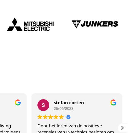
stefan corten
N
26/06/2023
1
Door het lezen van de positieve
Oog voor 
s
recensies van JNtechnics besloten om
klantvrien