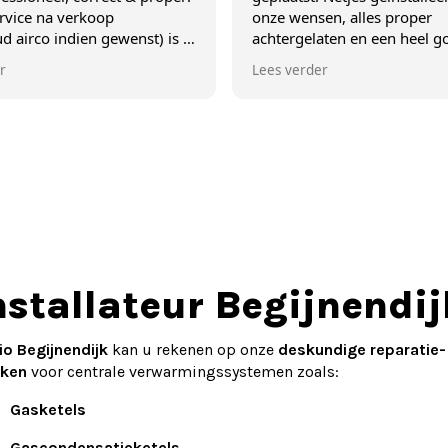
verkoop
onze wensen, alles proper
dien gewenst) is 5
achtergelaten en een heel goede en
gedetailleerde uitleg gekregen over
Lees verder
het gebruik. Vakwerk!
nstallateur Begijnendij
io Begijnendijk
kan u rekenen op onze
deskundige reparatie
ken
voor centrale verwarmingssystemen zoals:
Gasketels
Gascondensatieketels