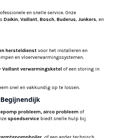
ofessionele en snelle service. Onze
ls
Daikin
,
Vaillant
,
Bosch
,
Buderus
,
Junkers
, en
en
hersteldienst
voor het installeren en
pompen en vloerverwarmingssystemen.
w
Vaillant verwarmingsketel
of een storing in
eem snel en vakkundig op te lossen.
Begijnendijk
tepomp probleem, airco probleem
of
Onze
spoedservice
biedt snelle hulp bij
armtepompboiler
, of een ander technisch