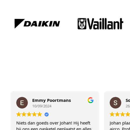
Emmy Poortmans
Sofie Ghys
10/09/2024
26/08/2024
iets dan goeds over Johan! Hij heeft
Johan plaatste in 2
ij ons een gasketel geplaatst en alles
airco. Professioneel