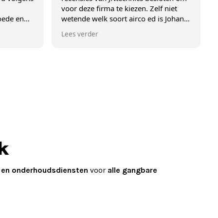
voor deze firma te kiezen. Zelf niet
ons excel
wetende welk soort airco ed is Johan
eerst ter plaatse kijkje komen nemen
Lees verder
en heeft hij hieromtrent deskundige
uitleg gegeven. In overleg besloten
om voor een multisplit airco te gaan
met 2 buitenunits en 2 binnenunits.
Johan heeft dit alles steeds stipt op
tijd, zeer netjes en professioneel
uitgevoerd. Kortom, gewoon een
aanrader , .... een tevreden klant !
k
- en onderhoudsdiensten
voor
alle gangbare