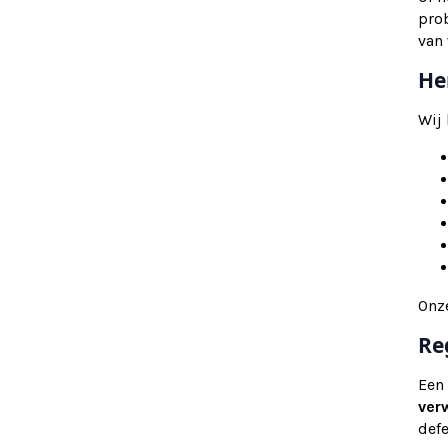
pro
van
He
Wij
Onz
Re
Een
ver
def