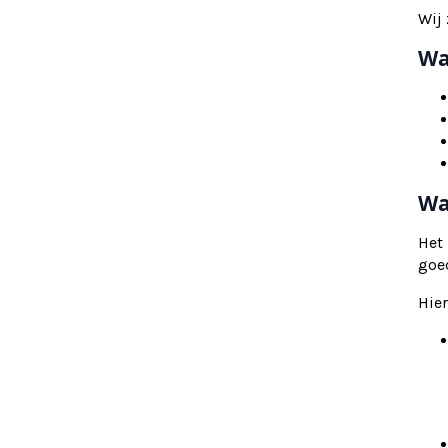
Wij 
Wa
Wa
Het
goe
Hier