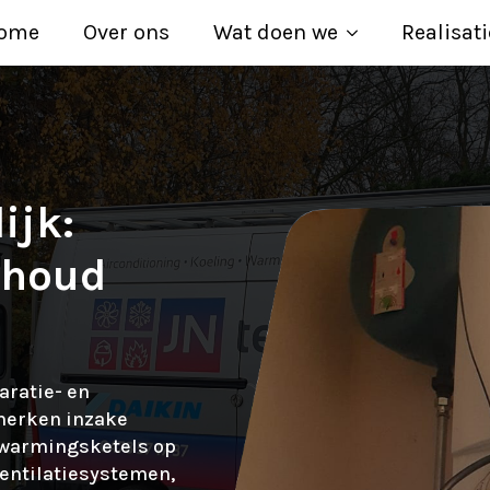
ome
Over ons
Wat doen we
Realisati
ijk:
rhoud
aratie- en
merken inzake
rwarmingsketels op
ventilatiesystemen,