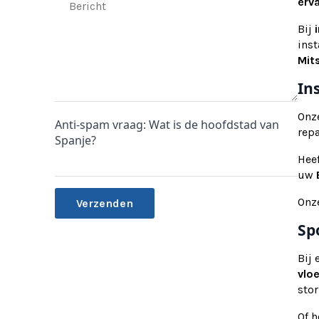
erv
Bij
ins
Mits
In
Onz
Anti-spam vraag: Wat is de hoofdstad van
rep
Spanje?
Hee
uw
Onz
Sp
Alternative:
Bij
vlo
stor
Of 