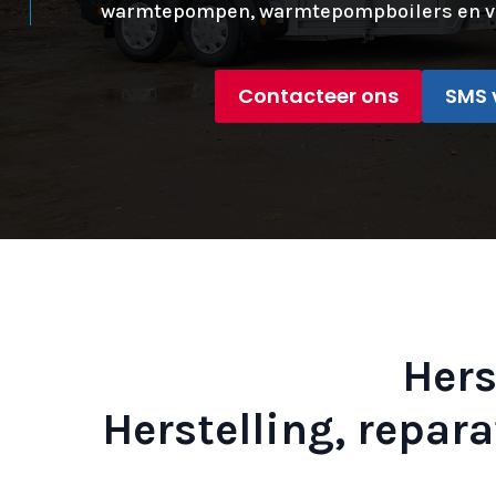
warmtepompen, warmtepompboilers en v
Contacteer ons
SMS 
Hers
Herstelling, repa