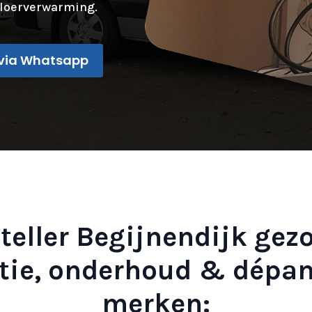
loerverwarming.
via Whatsapp
teller Begijnendijk gez
ratie, onderhoud & dépa
merken: