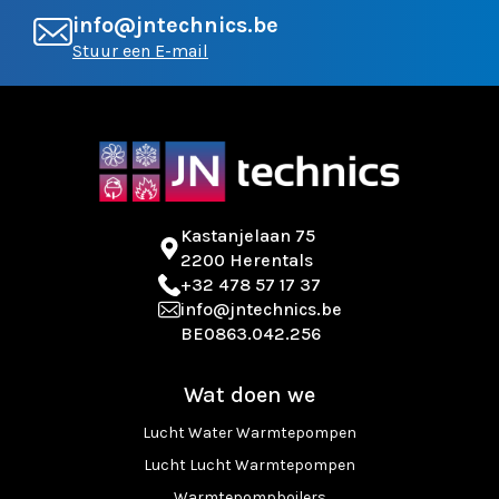
info@jntechnics.be
Stuur een E-mail
Kastanjelaan 75
2200 Herentals
+32 478 57 17 37
info@jntechnics.be
BE0863.042.256
Wat doen we
Lucht Water Warmtepompen
Lucht Lucht Warmtepompen
Warmtepompboilers