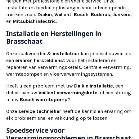
helpen met professionele en snelle service. Onze
installateurs bieden oplossingen voor uiteenlopende
merken zoals
Daikin
,
Vaillant
,
Bosch
,
Buderus
,
Junkers
,
en
Mitsubishi Electric
.
Installatie en Herstellingen in
Brasschaat
Onze zaakvoerder &
installateur
kan je beschouwen als
een
ervaren
hersteldienst
voor het installeren en
repareren van verwarmingsketels, centrale verwarming,
warmtepompen en vloerverwarmingssystemen.
Heeft u een probleem met uw
Daikin installatie
, een
defect aan uw
Vaillant verwarmingsketel
of een storing
in uw
Bosch warmtepomp
?
Onze
service technieker
heeft de kennis en ervaring om
elk probleem snel en vakkundig op te lossen.
Spoedservice voor
Verwarmingsproblemen in Brasschaat