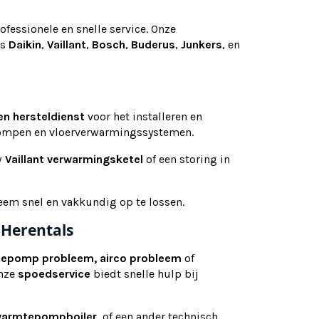
ofessionele en snelle service. Onze
ls
Daikin
,
Vaillant
,
Bosch
,
Buderus
,
Junkers
, en
en
hersteldienst
voor het installeren en
pompen en vloerverwarmingssystemen.
w
Vaillant verwarmingsketel
of een storing in
eem snel en vakkundig op te lossen.
 Herentals
tepomp probleem, airco probleem
of
Onze
spoedservice
biedt snelle hulp bij
armtepompboiler
, of een ander technisch