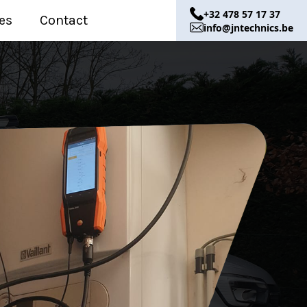
+32 478 57 17 37
es
Contact
info@jntechnics.be