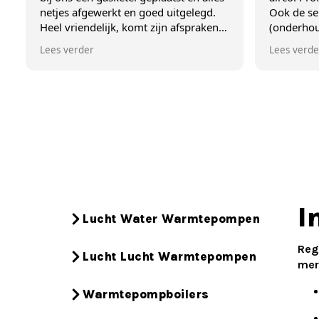
netjes afgewerkt en goed uitgelegd.
Ook de service 
Heel vriendelijk, komt zijn afspraken
(onderhoud airco
na en je kan op hem rekenen. Een
sterren waard!
Lees verder
Lees verder
echte vakman die doet wat hij belooft.
Prima werk tegen een correcte prijs.
Een topper! Johan heeft 2 Mitsubishi
airco's geïnstalleerd en alweer
schitterend werk geleverd. Alles is
nauwkeurig afgewerkt. De airco's
werken prima en heel stil. Uitstekende
service! Een aanrader!
I
Lucht Water Warmtepompen
Reg
Lucht Lucht Warmtepompen
mer
Warmtepompboilers