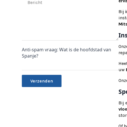
erv
Bij
ins
Mits
In
Onz
Anti-spam vraag: Wat is de hoofdstad van
rep
Spanje?
Hee
uw
Onz
Sp
Alternative:
Bij
vlo
stor
Of 