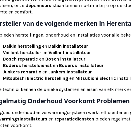
bleem, onze
dépanneurs
staan binnen no-time bij u op de stoe
mte en comfort.
rsteller van de volgende merken in Herenta
 bieden herstellingen, onderhoud en installaties voor alle b
Daikin herstelling
en
Daikin installateur
Vaillant hersteller
en
Vaillant installateur
Bosch reparatie
en
Bosch installateur
Buderus hersteldienst
en
Buderus installateur
Junkers reparatie
en
Junkers installateur
Mitsubishi Electric herstelling
en
Mitsubishi Electric instal
e technici kennen de unieke systemen en eisen van elk merk 
gelmatig Onderhoud Voorkomt Problemen
 goed onderhouden verwarmingssysteem werkt efficiënter en 
warmingsinstallateurs
en
reparatiediensten
bieden regelmat
ecten voorkomt.