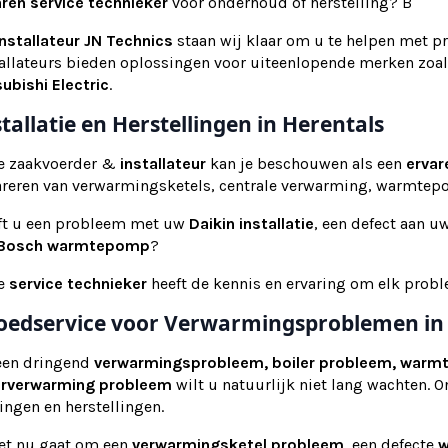
aren service technieker
voor onderhoud of herstelling? B
installateur
JN Technics
staan wij klaar om u te helpen met pr
tallateurs bieden oplossingen voor uiteenlopende merken zoa
ubishi Electric
.
stallatie en Herstellingen in Herentals
e zaakvoerder &
installateur
kan je beschouwen als een
ervar
areren van verwarmingsketels, centrale verwarming, warmte
ft u een probleem met uw
Daikin installatie
, een defect aan u
Bosch warmtepomp
?
e
service technieker
heeft de kennis en ervaring om elk probl
oedservice voor Verwarmingsproblemen in
 een dringend
verwarmingsprobleem, boiler probleem, warm
erverwarming probleem
wilt u natuurlijk niet lang wachten. 
ingen en herstellingen.
het nu gaat om een
verwarmingsketel probleem
, een defecte
w