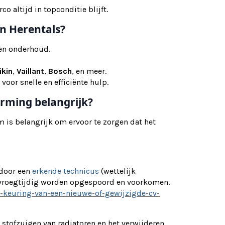
 altijd in topconditie blijft.
in Herentals?
g en onderhoud.
ikin
,
Vaillant
,
Bosch
, en meer.
 voor snelle en efficiënte hulp.
rming belangrijk?
is belangrijk om ervoor te zorgen dat het
 door een
erkende technicus
(wettelijk
 vroegtijdig worden opgespoord en voorkomen.
e-keuring-van-een-nieuwe-of-gewijzigde-cv-
tofzuigen van radiatoren en het verwijderen