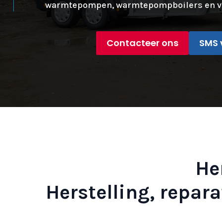
warmtepompen, warmtepompboilers en v
Contacteer ons
SMS 
He
Herstelling, repa