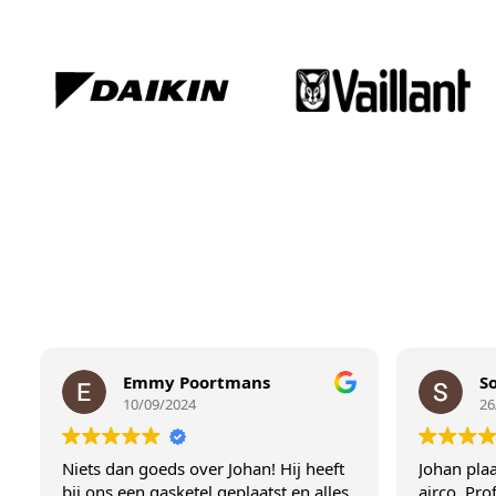
Emmy Poortmans
Sofie Gh
10/09/2024
26/08/202
Niets dan goeds over Johan! Hij heeft
Johan plaatste i
bij ons een gasketel geplaatst en alles
airco. Profession