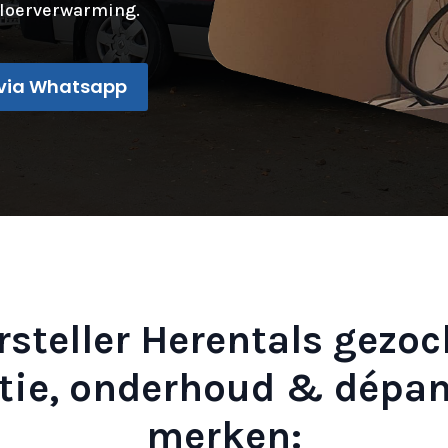
loerverwarming.
via Whatsapp
rsteller Herentals gezoc
ratie, onderhoud & dépa
merken: