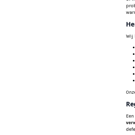
pro
war
He
Wij
Onz
Re
Een
ver
def