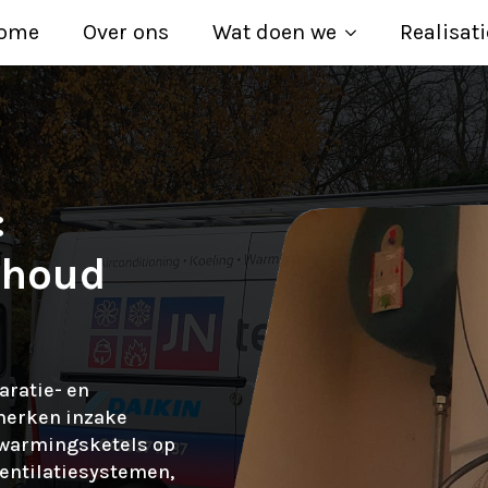
ome
Over ons
Wat doen we
Realisati
:
rhoud
aratie- en
merken inzake
rwarmingsketels op
ventilatiesystemen,