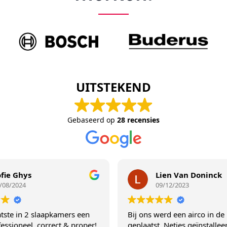
UITSTEKEND
Gebaseerd op
28 recensies
ys
Lien Van Doninck
4
09/12/2023
n 2 slaapkamers een
Bij ons werd een airco in de living
eel, correct & proper!
geplaatst. Netjes geïnstalleerd vol