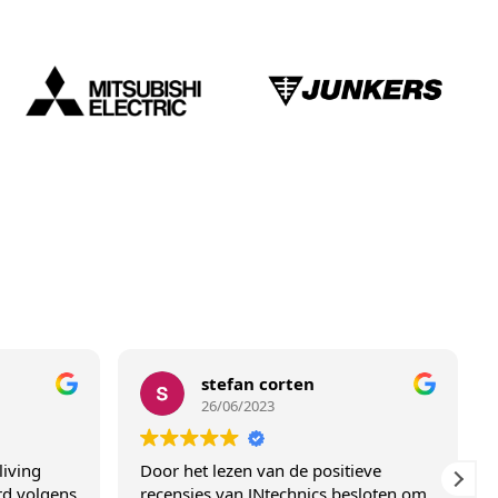
stefan corten
26/06/2023
Door het lezen van de positieve
Oog vo
gens
recensies van JNtechnics besloten om
klantvr