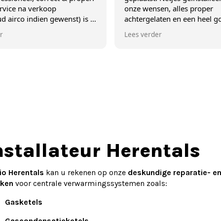
na verkoop
onze wensen, alles proper
 indien gewenst) is 5
achtergelaten en een heel goede e
gedetailleerde uitleg gekregen ove
Lees verder
het gebruik. Vakwerk!
nstallateur Herentals
io Herentals
kan u rekenen op onze
deskundige reparatie- e
ken
voor centrale verwarmingssystemen zoals:
Gasketels
Gascondensatieketels