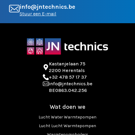
info@jntechnics.be
Stuur een E-mail
Kastanjelaan 75
2200 Herentals
+32 478 57 17 37
info@jntechnics.be
BE0863.042.256
Wat doen we
Lucht Water Warmtepompen
Lucht Lucht Warmtepompen
Warmtepompboilers