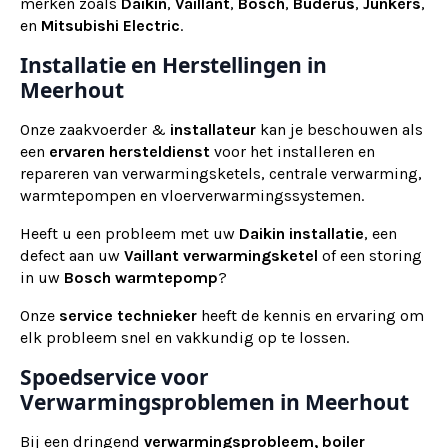
merken zoals
Daikin
,
Vaillant
,
Bosch
,
Buderus
,
Junkers
,
en
Mitsubishi Electric
.
Installatie en Herstellingen in
Meerhout
Onze zaakvoerder &
installateur
kan je beschouwen als
een
ervaren
hersteldienst
voor het installeren en
repareren van verwarmingsketels, centrale verwarming,
warmtepompen en vloerverwarmingssystemen.
Heeft u een probleem met uw
Daikin installatie
, een
defect aan uw
Vaillant verwarmingsketel
of een storing
in uw
Bosch warmtepomp
?
Onze
service technieker
heeft de kennis en ervaring om
elk probleem snel en vakkundig op te lossen.
Spoedservice voor
Verwarmingsproblemen in Meerhout
Bij een dringend
verwarmingsprobleem, boiler