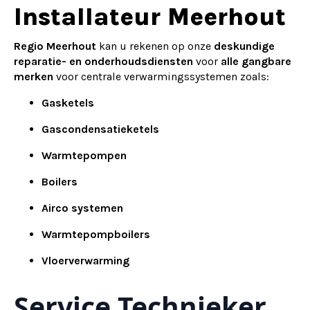
Alternative:
Installateur Meerhout
Regio Meerhout
kan u rekenen op onze
deskundige
reparatie- en onderhoudsdiensten
voor
alle gangbare
merken
voor centrale verwarmingssystemen zoals:
Gasketels
Gascondensatieketels
Warmtepompen
Boilers
Airco systemen
Warmtepompboilers
Vloerverwarming
Service Technieker