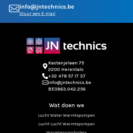
info@jntechnics.be
Stuur een E-mail
Kastanjelaan 75
2200 Herentals
+32 478 57 17 37
info@jntechnics.be
BE0863.042.256
Wat doen we
Lucht Water Warmtepompen
Lucht Lucht Warmtepompen
Warmtepompboilers