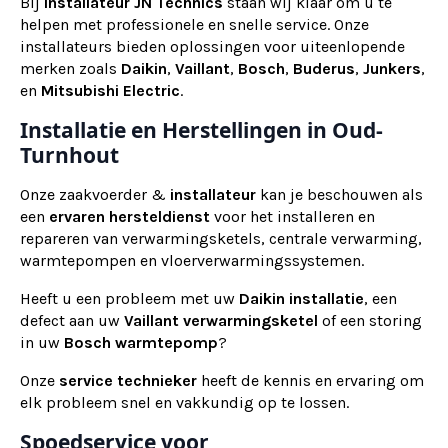
Bij
installateur
JN Technics
staan wij klaar om u te
helpen met professionele en snelle service. Onze
installateurs bieden oplossingen voor uiteenlopende
merken zoals
Daikin
,
Vaillant
,
Bosch
,
Buderus
,
Junkers
,
en
Mitsubishi Electric
.
Installatie en Herstellingen in Oud-
Turnhout
Onze zaakvoerder &
installateur
kan je beschouwen als
een
ervaren
hersteldienst
voor het installeren en
repareren van verwarmingsketels, centrale verwarming,
warmtepompen en vloerverwarmingssystemen.
Heeft u een probleem met uw
Daikin installatie
, een
defect aan uw
Vaillant verwarmingsketel
of een storing
in uw
Bosch warmtepomp
?
Onze
service technieker
heeft de kennis en ervaring om
elk probleem snel en vakkundig op te lossen.
Spoedservice voor