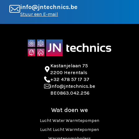
info@jntechnics.be
Stuur een E-mail
Kastanjelaan 75
2200 Herentals
+32 478 57 17 37
info@jntechnics.be
BE0863.042.256
Wat doen we
Lucht Water Warmtepompen
Lucht Lucht Warmtepompen
Warmtepompboilers