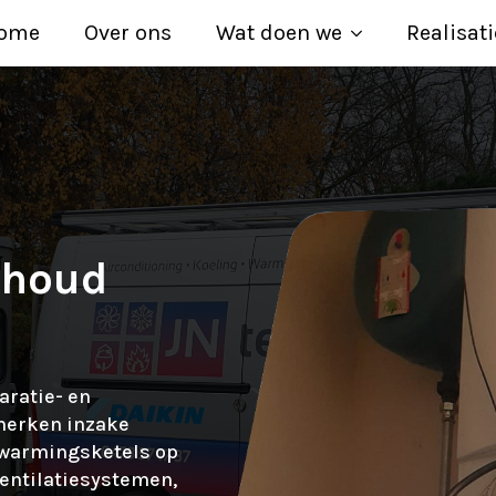
ome
Over ons
Wat doen we
Realisati
rhoud
aratie- en
merken inzake
rwarmingsketels op
ventilatiesystemen,