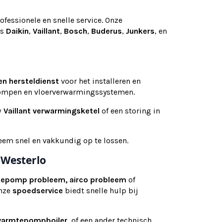
ofessionele en snelle service. Onze
ls
Daikin
,
Vaillant
,
Bosch
,
Buderus
,
Junkers
, en
en
hersteldienst
voor het installeren en
pompen en vloerverwarmingssystemen.
w
Vaillant verwarmingsketel
of een storing in
eem snel en vakkundig op te lossen.
 Westerlo
tepomp probleem, airco probleem
of
Onze
spoedservice
biedt snelle hulp bij
armtepompboiler
, of een ander technisch