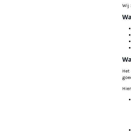
Wij 
Wa
Wa
Het
goe
Hier