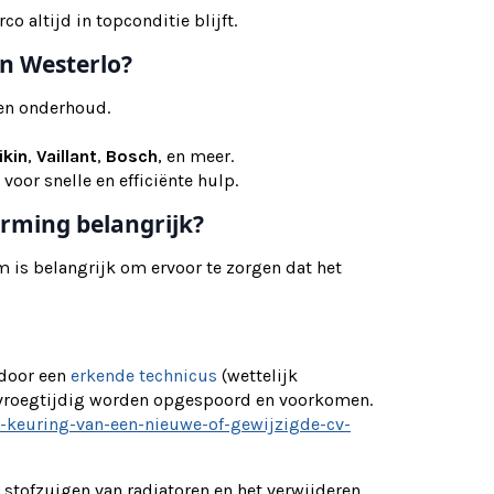
 altijd in topconditie blijft.
in Westerlo?
g en onderhoud.
ikin
,
Vaillant
,
Bosch
, en meer.
 voor snelle en efficiënte hulp.
rming belangrijk?
is belangrijk om ervoor te zorgen dat het
 door een
erkende technicus
(wettelijk
 vroegtijdig worden opgespoord en voorkomen.
e-keuring-van-een-nieuwe-of-gewijzigde-cv-
tofzuigen van radiatoren en het verwijderen