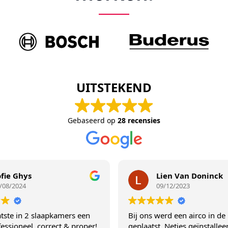
UITSTEKEND
Gebaseerd op
28 recensies
Lien Van Doninck
09/12/2023
kamers een
Bij ons werd een airco in de living
ect & proper!
geplaatst. Netjes geïnstalleerd volgens