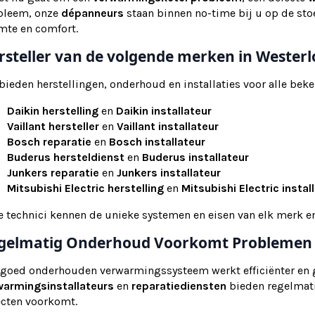
bleem, onze
dépanneurs
staan binnen no-time bij u op de stoe
mte en comfort.
rsteller van de volgende merken in Westerl
 bieden herstellingen, onderhoud en installaties voor alle b
Daikin herstelling
en
Daikin installateur
Vaillant hersteller
en
Vaillant installateur
Bosch reparatie
en
Bosch installateur
Buderus hersteldienst
en
Buderus installateur
Junkers reparatie
en
Junkers installateur
Mitsubishi Electric herstelling
en
Mitsubishi Electric instal
e technici kennen de unieke systemen en eisen van elk merk 
gelmatig Onderhoud Voorkomt Problemen
 goed onderhouden verwarmingssysteem werkt efficiënter en 
warmingsinstallateurs
en
reparatiediensten
bieden regelmat
ecten voorkomt.