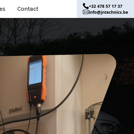
+32 478 57 17 37
es
Contact
info@jntechnics.be