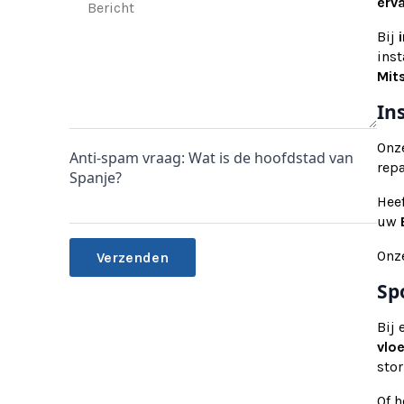
erv
Bij
ins
Mits
In
Onz
Anti-spam vraag: Wat is de hoofdstad van
rep
Spanje?
Hee
uw
Onz
Sp
Alternative:
Bij
vlo
stor
Of 