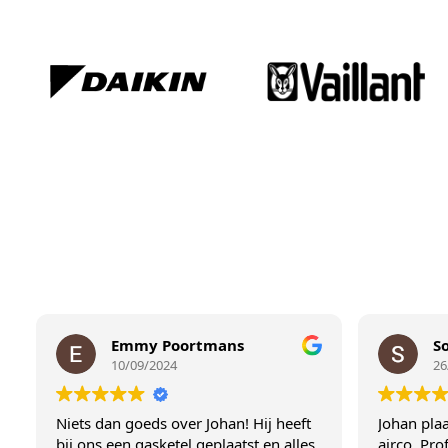
Emmy Poortmans
Sofie Ghys
10/09/2024
26/08/2024
an goeds over Johan! Hij heeft
Johan plaatste in 2 slaap
 een gasketel geplaatst en alles
airco. Professioneel, corr