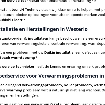
aren service technieker
voor onderhoud of herstelling? B
installateur
JN Technics
staan wij klaar om u te helpen met pr
tallateurs bieden oplossingen voor uiteenlopende merken zoa
ubishi Electric
.
stallatie en Herstellingen in Westerlo
e zaakvoerder &
installateur
kan je beschouwen als een
ervar
areren van verwarmingsketels, centrale verwarming, warmte
ft u een probleem met uw
Daikin installatie
, een defect aan u
Bosch warmtepomp
?
e
service technieker
heeft de kennis en ervaring om elk probl
oedservice voor Verwarmingsproblemen in
 een dringend
verwarmingsprobleem, boiler probleem, warm
erverwarming probleem
wilt u natuurlijk niet lang wachten. 
ingen en herstellingen.
het nu gaat om een
verwarmingsketel probleem
, een defecte
w