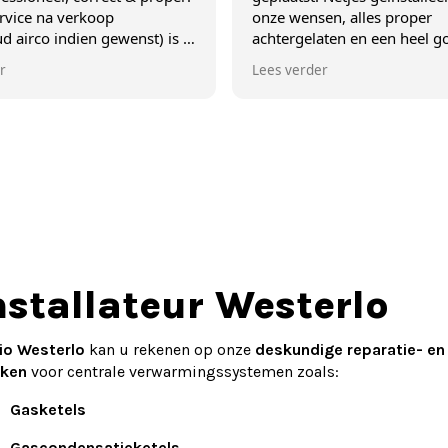
p
onze wensen, alles proper
gewenst) is 5
achtergelaten en een heel goede en
gedetailleerde uitleg gekregen over
Lees verder
het gebruik. Vakwerk!
nstallateur Westerlo
io Westerlo
kan u rekenen op onze
deskundige reparatie- e
ken
voor centrale verwarmingssystemen zoals:
Gasketels
Gascondensatieketels