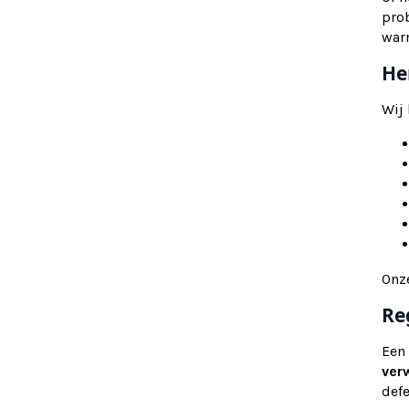
pro
war
He
Wij
Onz
Re
Een
ver
def