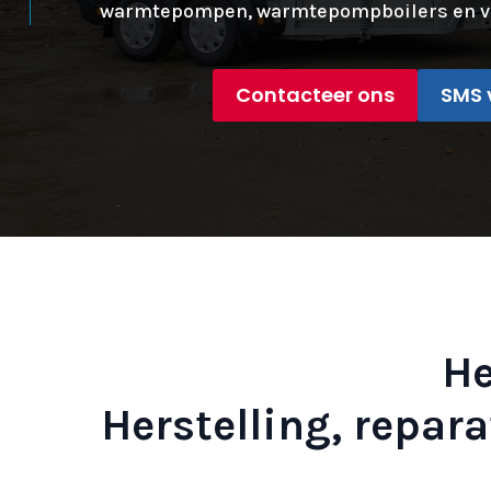
warmtepompen, warmtepompboilers en v
Contacteer ons
SMS 
He
Herstelling, repa