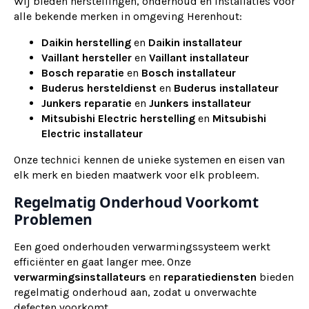
Wij bieden herstellingen, onderhoud en installaties voor
alle bekende merken in omgeving Herenhout:
Daikin herstelling
en
Daikin installateur
Vaillant hersteller
en
Vaillant installateur
Bosch reparatie
en
Bosch installateur
Buderus hersteldienst
en
Buderus installateur
Junkers reparatie
en
Junkers installateur
Mitsubishi Electric herstelling
en
Mitsubishi
Electric installateur
Onze technici kennen de unieke systemen en eisen van
elk merk en bieden maatwerk voor elk probleem.
Regelmatig Onderhoud Voorkomt
Problemen
Een goed onderhouden verwarmingssysteem werkt
efficiënter en gaat langer mee. Onze
verwarmingsinstallateurs
en
reparatiediensten
bieden
regelmatig onderhoud aan, zodat u onverwachte
defecten voorkomt.