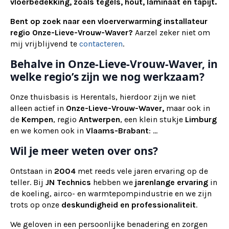
vloerbedekking, zoals tegels, hout, laminaat en tapijt.
Bent op zoek naar een vloerverwarming installateur
regio Onze-Lieve-Vrouw-Waver?
Aarzel zeker niet om
mij vrijblijvend te
contacteren
.
Behalve in Onze-Lieve-Vrouw-Waver, in
welke regio’s zijn we nog werkzaam?
Onze thuisbasis is Herentals, hierdoor zijn we niet
alleen actief in
Onze-Lieve-Vrouw-Waver,
maar ook
in
de
Kempen
, regio
Antwerpen
, een klein stukje
Limburg
en we komen ook in
Vlaams-Brabant
: ...
Wil je meer weten over ons?
Ontstaan in
2004
met reeds vele jaren ervaring op de
teller. Bij
JN Technics
hebben we
jarenlange ervaring
in
de koeling, airco- en warmtepompindustrie en we zijn
trots op onze
deskundigheid en professionaliteit
.
We geloven in een persoonlijke benadering en zorgen