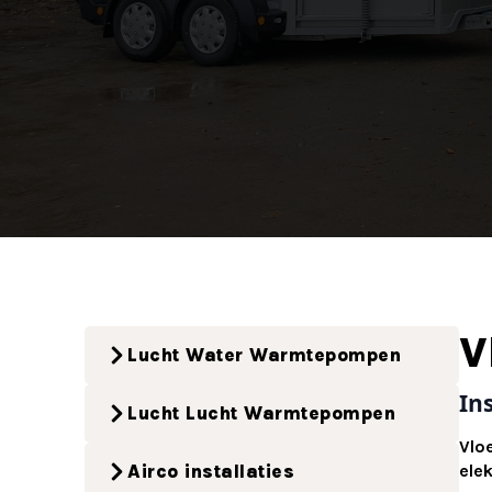
V
Lucht Water Warmtepompen
In
Lucht Lucht Warmtepompen
Vlo
Airco installaties
ele