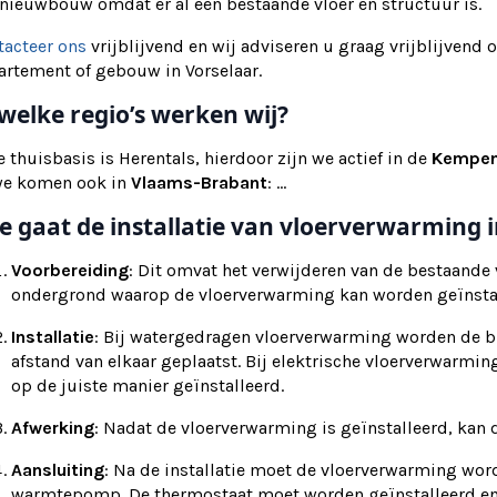
nieuwbouw omdat er al een bestaande vloer en structuur is.
tacteer ons
vrijblijvend en wij adviseren u graag vrijblijvend 
artement of gebouw in Vorselaar.
 welke regio’s werken wij?
 thuisbasis is Herentals, hierdoor zijn we actief in de
Kempe
we komen ook in
Vlaams-Brabant
: ...
e gaat de installatie van vloerverwarming i
Voorbereiding
: Dit omvat het verwijderen van de bestaande
ondergrond waarop de vloerverwarming kan worden geïnsta
Installatie
: Bij watergedragen vloerverwarming worden de b
afstand van elkaar geplaatst. Bij elektrische vloerverwarm
op de juiste manier geïnstalleerd.
Afwerking
: Nadat de vloerverwarming is geïnstalleerd, ka
Aansluiting
: Na de installatie moet de vloerverwarming wor
warmtepomp. De thermostaat moet worden geïnstalleerd en