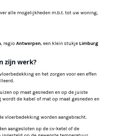
over alle mogelijkheden m.b.t. tot uw woning,
n
, regio
Antwerpen
, een klein stukje
Limburg
n zijn werk?
 vloerbedekking en het zorgen voor een effen
lleerd.
uizen op maat gesneden en op de juiste
ing wordt de kabel of mat op maat gesneden en
n de vloerbedekking worden aangebracht.
den aangesloten op de cv-ketel of de
 ingesteld op de gewenste temperatuur.