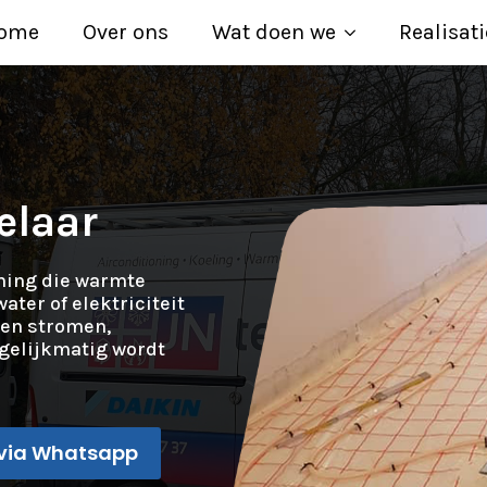
ome
Over ons
Wat doen we
Realisati
elaar
ming die warmte
ater of elektriciteit
ten stromen,
gelijkmatig wordt
via Whatsapp