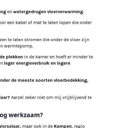
ing
en
watergedragen vloerverwarming
.
or een kabel of mat te laten lopen die onder
n te laten stromen die onder de vloer zijn
 een warmtepomp.
de plekken
in de kamer en hoeft er minder te
en
lager energieverbruik en lagere
onder de meeste soorten vloerbedekking,
elaar?
Aarzel zeker niet om mij vrijblijvend te
e nog werkzaam?
Vorselaar,
maar ook
in de
Kempen
, regio