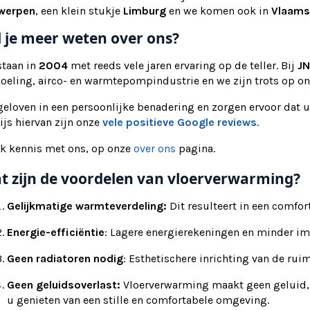
werpen
, een klein stukje
Limburg
en we komen ook in
Vlaams
l je meer weten over ons?
staan in
2004
met reeds vele jaren ervaring op de teller. Bij
JN
koeling, airco- en warmtepompindustrie en we zijn trots op o
eloven in een persoonlijke benadering en zorgen ervoor dat u
js hiervan zijn onze
vele positieve Google reviews
.
k kennis met ons, op onze
over ons
pagina.
t zijn de voordelen van vloerverwarming?
Gelijkmatige warmteverdeling:
Dit resulteert in een comfor
Energie-efficiëntie
: Lagere energierekeningen en minder im
Geen radiatoren nodig
: Esthetischere inrichting van de ruim
Geen geluidsoverlast:
Vloerverwarming maakt geen geluid, i
u genieten van een stille en comfortabele omgeving.