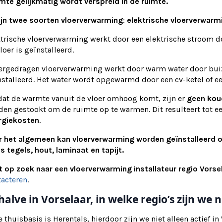
mte gelijkmatig wordt verspreid in de ruimte.
ijn twee soorten vloerverwarming
:
elektrische vloerverwarm
trische vloerverwarming werkt door een elektrische stroom do
loer is geïnstalleerd.
ergedragen vloerverwarming werkt door warm water door buize
nstalleerd. Het water wordt opgewarmd door een cv-ketel of
at de warmte vanuit de vloer omhoog komt, zijn er
geen kou
den gestookt om de ruimte op te warmen. Dit resulteert tot e
rgiekosten
.
r het algemeen kan vloerverwarming worden geïnstalleerd 
s tegels, hout, laminaat en tapijt.
t op zoek naar een vloerverwarming installateur regio Vors
tacteren
.
halve in Vorselaar, in welke regio’s zijn w
 thuisbasis is Herentals, hierdoor zijn we niet alleen actief in