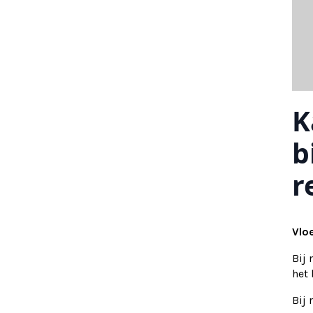
K
b
r
Vlo
Bij
het
Bij 