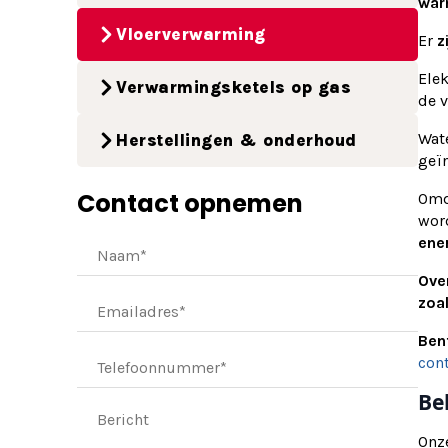
war
Vloerverwarming
Er
z
Elek
Verwarmingsketels op gas
de v
Wat
Herstellingen & onderhoud
geï
Contact opnemen
Omd
wor
ene
Ove
zoal
Ben
con
Be
Onze