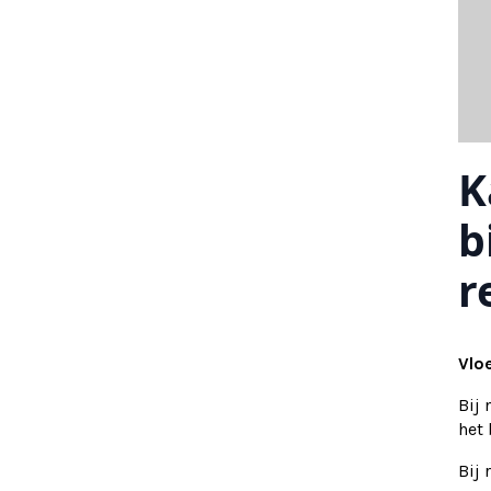
K
b
r
Vlo
Bij
het
Bij 