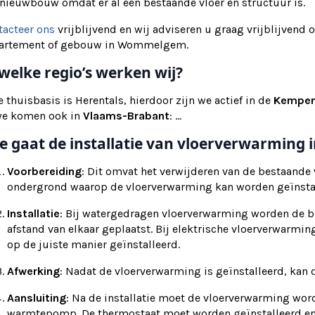
nieuwbouw omdat er al een bestaande vloer en structuur is.
tacteer ons
vrijblijvend en wij adviseren u graag vrijblijvend 
artement of gebouw in Wommelgem.
 welke regio’s werken wij?
 thuisbasis is Herentals, hierdoor zijn we actief in de
Kempe
we komen ook in
Vlaams-Brabant
: ...
e gaat de installatie van vloerverwarming i
Voorbereiding
: Dit omvat het verwijderen van de bestaande
ondergrond waarop de vloerverwarming kan worden geïnsta
Installatie
: Bij watergedragen vloerverwarming worden de b
afstand van elkaar geplaatst. Bij elektrische vloerverwarm
op de juiste manier geïnstalleerd.
Afwerking
: Nadat de vloerverwarming is geïnstalleerd, ka
Aansluiting
: Na de installatie moet de vloerverwarming wor
warmtepomp. De thermostaat moet worden geïnstalleerd en