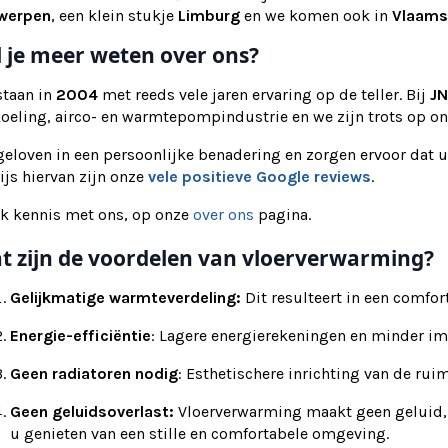
werpen
, een klein stukje
Limburg
en we komen ook in
Vlaams
l je meer weten over ons?
staan in
2004
met reeds vele jaren ervaring op de teller. Bij
JN
koeling, airco- en warmtepompindustrie en we zijn trots op o
eloven in een persoonlijke benadering en zorgen ervoor dat u
js hiervan zijn onze
vele positieve Google reviews
.
k kennis met ons, op onze
over ons
pagina.
t zijn de voordelen van vloerverwarming?
Gelijkmatige warmteverdeling:
Dit resulteert in een comfor
Energie-efficiëntie
: Lagere energierekeningen en minder im
Geen radiatoren nodig
: Esthetischere inrichting van de ruim
Geen geluidsoverlast:
Vloerverwarming maakt geen geluid, i
u genieten van een stille en comfortabele omgeving.