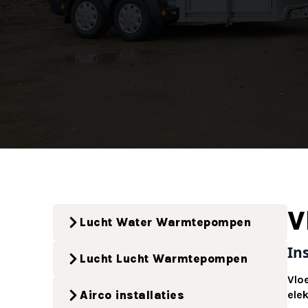
V
Lucht Water Warmtepompen
In
Lucht Lucht Warmtepompen
Vlo
Airco installaties
ele