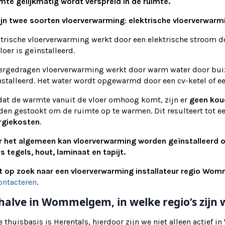
mte gelijkmatig wordt verspreid in de ruimte.
ijn twee soorten vloerverwarming
:
elektrische vloerverwarm
trische vloerverwarming werkt door een elektrische stroom do
loer is geïnstalleerd.
ergedragen vloerverwarming werkt door warm water door buize
nstalleerd. Het water wordt opgewarmd door een cv-ketel of
at de warmte vanuit de vloer omhoog komt, zijn er
geen kou
den gestookt om de ruimte op te warmen. Dit resulteert tot e
rgiekosten
.
r het algemeen kan vloerverwarming worden geïnstalleerd 
s tegels, hout, laminaat en tapijt.
t op zoek naar een vloerverwarming installateur regio W
ontacteren
.
halve in Wommelgem, in welke regio’s zij
 thuisbasis is Herentals, hierdoor zijn we niet alleen actief in