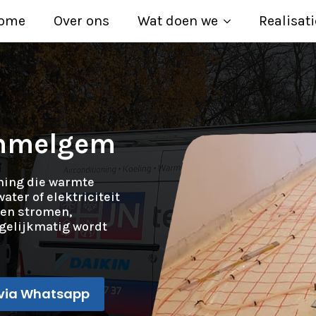
ome
Over ons
Wat doen we
Realisati
ommelgem
ming die warmte
ater of elektriciteit
ten stromen,
gelijkmatig wordt
via Whatsapp