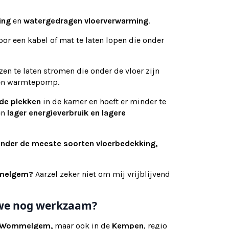
ing
en
watergedragen vloerverwarming
.
or een kabel of mat te laten lopen die onder
n te laten stromen die onder de vloer zijn
 een warmtepomp.
de plekken
in de kamer en hoeft er minder te
en
lager energieverbruik en lagere
onder de meeste soorten vloerbedekking,
ommelgem?
Aarzel zeker niet om mij vrijblijvend
n we nog werkzaam?
Wommelgem,
maar ook
in de
Kempen
, regio