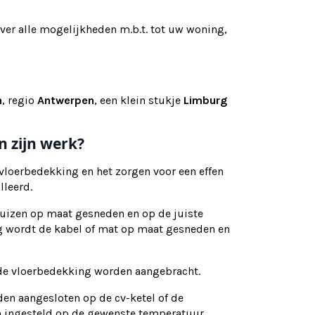
over alle mogelijkheden m.b.t. tot uw woning,
n
, regio
Antwerpen
, een klein stukje
Limburg
n zijn werk?
 vloerbedekking en het zorgen voor een effen
lleerd.
uizen op maat gesneden en op de juiste
ing wordt de kabel of mat op maat gesneden en
n de vloerbedekking worden aangebracht.
den aangesloten op de cv-ketel of de
 ingesteld op de gewenste temperatuur.