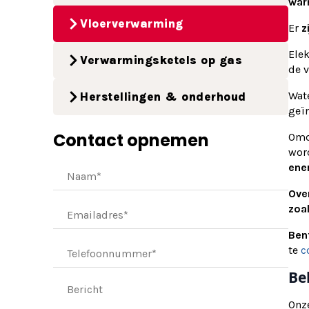
war
Vloerverwarming
Er
z
Elek
Verwarmingsketels op gas
de v
Wat
Herstellingen & onderhoud
geï
Contact opnemen
Omd
wor
ene
Ove
zoal
Ben
te
c
Be
Onze