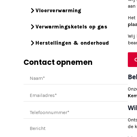
aan 
Vloerverwarming
Het
pla
Verwarmingsketels op gas
Wij
Herstellingen & onderhoud
bea
Contact opnemen
Be
Onze
Ke
Wi
Ont
de 