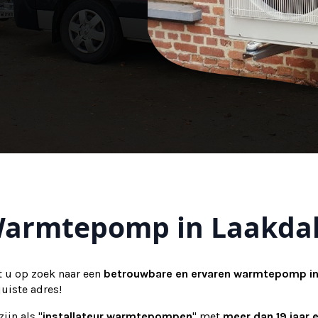
armtepomp in Laakda
t u op zoek naar een
betrouwbare en ervaren warmtepomp in
juiste adres!
zijn als "
installateur warmtepompen
" met
meer dan 19 jaar 