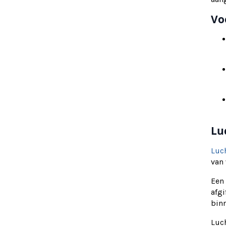
Vo
Lu
Luc
van
Een
afg
bin
Luc