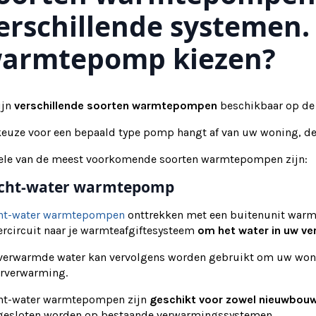
erschillende systemen.
armtepomp kiezen?
ijn
verschillende soorten warmtepompen
beschikbaar op de
keuze voor een bepaald type pomp hangt af van uw woning, de
ele van de meest voorkomende soorten warmtepompen zijn:
cht-water warmtepomp
ht-water warmtepompen
onttrekken met een buitenunit warmte
ercircuit naar je warmteafgiftesysteem
om het water in uw v
 verwarmde water kan vervolgens worden gebruikt om uw woni
erverwarming.
ht-water warmtepompen zijn
geschikt voor zowel nieuwbouw
gesloten worden op bestaande verwarmingssystemen.