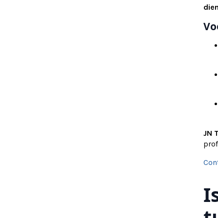
die
Vo
JN 
pro
Con
I
t