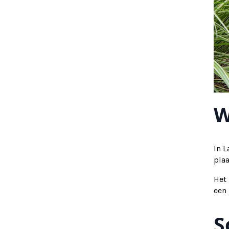
W
In L
plaa
Het 
een
S