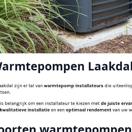
armtepompen Laakda
aakdal zijn er tal van
warmtepomp installateurs
die uiteenl
tsen.
is belangrijk om een installateur te kiezen met
de juiste erva
kwalitatieve installatie
en een
optimaal rendement
van uw 
oorten warmtepompen: 