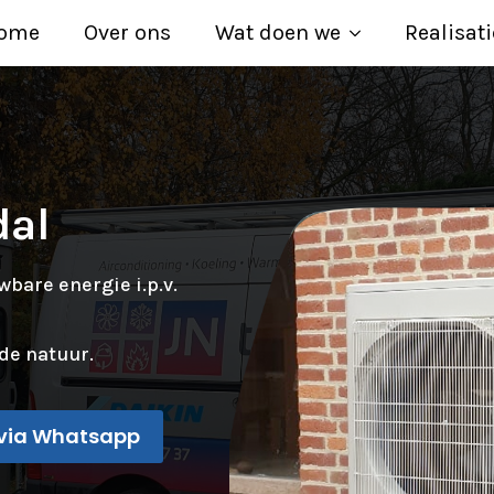
ome
Over ons
Wat doen we
Realisati
al
are energie i.p.v.
de natuur.
via Whatsapp