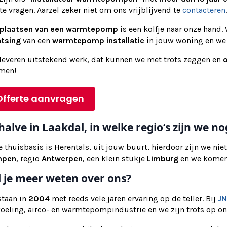
te vragen.
Aarzel zeker niet om ons vrijblijvend te
contacteren
.
plaatsen van een warmtepomp
is een kolfje naar onze hand.
atsing
van een
warmtepomp installatie
in jouw woning en we
leveren
uitstekend werk, dat kunnen we met trots zeggen en
o
men!
Offerte aanvragen
halve in Laakdal, in welke regio’s zijn we 
 thuisbasis is Herentals, uit jouw buurt, hierdoor zijn we niet 
mpen
, regio
Antwerpen
, een klein stukje
Limburg
en we komen
l je meer weten over ons?
staan in
2004
met reeds vele jaren ervaring op de teller. Bij
JN
koeling, airco- en warmtepompindustrie en we zijn trots op o