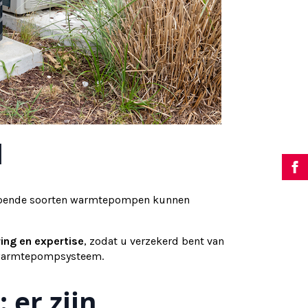
l
opende soorten warmtepompen kunnen
ring en expertise
, zodat u verzekerd bent van
warmtepompsysteem.
er zijn