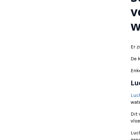
v
w
Er z
De 
Enk
Lu
Luc
wat
Dit
vlo
Luc
aan