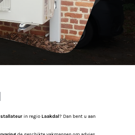
l
stallateur
in regio
Laakdal
? Dan bent u aan
ervaring
de geschikte vakmannen om advies