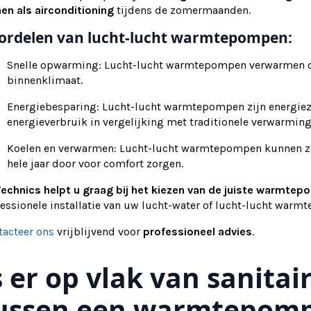
nen als
airconditioning
tijdens de zomermaanden.
ordelen van lucht-lucht warmtepompen:
Snelle opwarming: Lucht-lucht warmtepompen verwarmen de
binnenklimaat.
Energiebesparing: Lucht-lucht warmtepompen zijn energie
energieverbruik in vergelijking met traditionele verwarmin
Koelen en verwarmen: Lucht-lucht warmtepompen kunnen zo
hele jaar door voor comfort zorgen.
Technics helpt u graag bij het kiezen van de juiste warmte
fessionele installatie van uw lucht-water of lucht-lucht war
tacteer ons
vrijblijvend voor
professioneel advies
.
s er op vlak van sanitai
ussen een warmtepomp